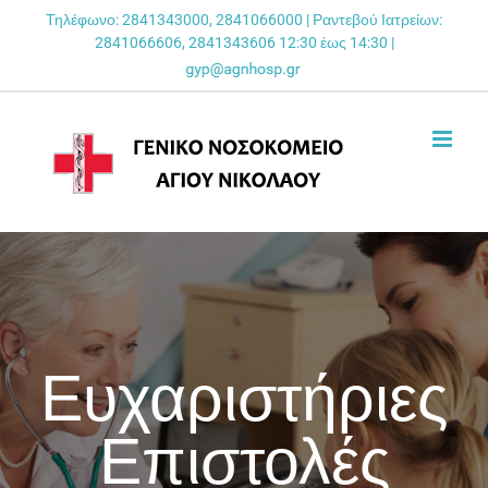
Skip
Τηλέφωνο: 2841343000, 2841066000 | Ραντεβού Ιατρείων:
2841066606, 2841343606 12:30 έως 14:30 |
to
content
Ευχαριστήριες
Επιστολές