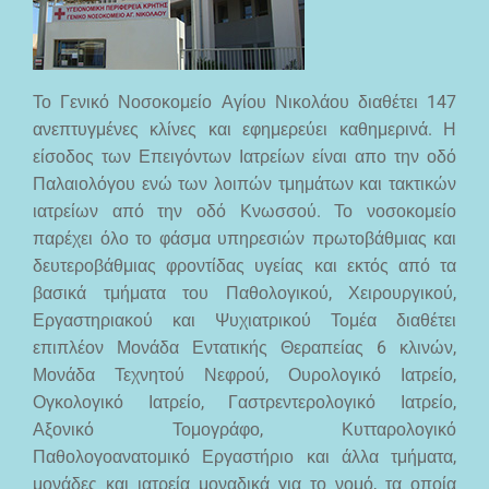
Το Γενικό Νοσοκομείο Αγίου Νικολάου διαθέτει 147
ανεπτυγμένες κλίνες και εφημερεύει καθημερινά. Η
είσοδος των Επειγόντων Ιατρείων είναι απο την οδό
Παλαιολόγου ενώ των λοιπών τμημάτων και τακτικών
ιατρείων από την οδό Κνωσσού. Το νοσοκομείο
παρέχει όλο το φάσμα υπηρεσιών πρωτοβάθμιας και
δευτεροβάθμιας φροντίδας υγείας και εκτός από τα
βασικά τμήματα του Παθολογικού, Χειρουργικού,
Εργαστηριακού και Ψυχιατρικού Τομέα διαθέτει
επιπλέον Μονάδα Εντατικής Θεραπείας 6 κλινών,
Μονάδα Τεχνητού Νεφρού, Ουρολογικό Ιατρείο,
Ογκολογικό Ιατρείο, Γαστρεντερολογικό Ιατρείο,
Αξονικό Τομογράφο, Κυτταρολογικό
Παθολογοανατομικό Εργαστήριο και άλλα τμήματα,
μονάδες και ιατρεία μοναδικά για το νομό, τα οποία