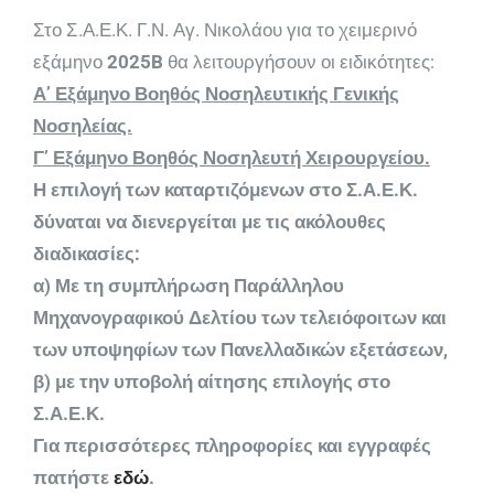
Στο Σ.Α.Ε.Κ. Γ.Ν. Αγ. Νικολάου για το χειμερινό
εξάμηνο
2025B
θα λειτουργήσουν οι ειδικότητες:
Α’ Εξάμηνο Βοηθός Νοσηλευτικής Γενικής
Νοσηλείας.
Γ’ Εξάμηνο Βοηθός Νοσηλευτή Χειρουργείου.
Η επιλογή των καταρτιζόμενων στο Σ.Α.Ε.Κ.
δύναται να διενεργείται με τις ακόλουθες
διαδικασίες:
α) Με τη συμπλήρωση Παράλληλου
Μηχανογραφικού Δελτίου των τελειόφοιτων και
των υποψηφίων των Πανελλαδικών εξετάσεων,
β) με την υποβολή αίτησης επιλογής στο
Σ.Α.Ε.Κ.
Για περισσότερες πληροφορίες και εγγραφές
πατήστε
εδώ
.