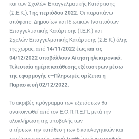
και
των
Σχολών Επαγγ
ελματικής Κατάρτισης
(Σ.Ε.Κ.)
,
1
ης
περιόδου 202
2.
Οι
παραπάνω
απόφοιτοι
Δημοσίων
και
Ιδιωτικ
ών
Ινστιτούτων
Επαγγελματικής
Κατάρτισης
(
Ι.Ε.Κ.
)
και
Σχολών
Επαγγελματικής Κατάρτισης (Σ.Ε.Κ.)
όλης
της χώρας, από
14
/1
1
/2022
έως και
τις
04
/1
2
/2022
υποβάλλουν
Αίτηση
ηλεκτρονικά.
Τελευταία ημέρα κατάθεσης εξέταστρων μέσω
της εφαρμογής
e
–
Πληρωμές
ορίζ
εται η
Παρασκευ
ή
0
2
/1
2
/2022
.
Το ακριβές πρόγραμμα των εξετάσεων θα
ανακοινωθεί από τον Ε.Ο.Π.Π.Ε.Π.,
μετά την
ολοκ
λήρωση της υποβολής τω
ν
αιτήσεων
, την κατάθεση των δικαιολογητ
ικών και
τον έλεγχο αυτών,
αφού ληφθεί υπόψη ο αριθμός