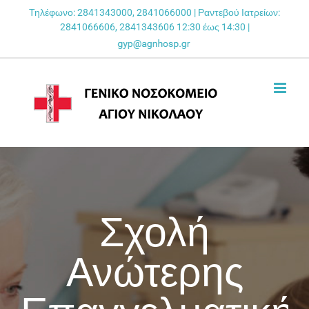
Skip
Τηλέφωνο: 2841343000, 2841066000 | Ραντεβού Ιατρείων:
2841066606, 2841343606 12:30 έως 14:30 |
to
content
Σχολή
Ανώτερης