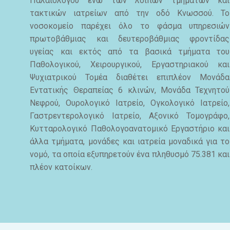
Παλαιολόγου ενώ των λοιπών τμημάτων και
τακτικών ιατρείων από την οδό Κνωσσού. Το
νοσοκομείο παρέχει όλο το φάσμα υπηρεσιών
πρωτοβάθμιας και δευτεροβάθμιας φροντίδας
υγείας και εκτός από τα βασικά τμήματα του
Παθολογικού, Χειρουργικού, Εργαστηριακού και
Ψυχιατρικού Τομέα διαθέτει επιπλέον Μονάδα
Εντατικής Θεραπείας 6 κλινών, Μονάδα Τεχνητού
Νεφρού, Ουρολογικό Ιατρείο, Ογκολογικό Ιατρείο,
Γαστρεντερολογικό Ιατρείο, Αξονικό Τομογράφο,
Κυτταρολογικό Παθολογοανατομικό Εργαστήριο και
άλλα τμήματα, μονάδες και ιατρεία μοναδικά για το
νομό, τα οποία εξυπηρετούν ένα πληθυσμό 75.381 και
πλέον κατοίκων.