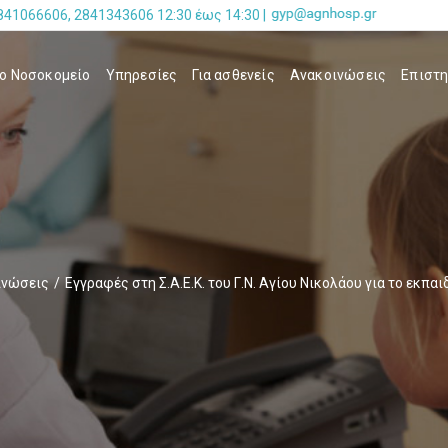
841066606, 2841343606 12:30 έως 14:30 |
ο Νοσοκομείο
Υπηρεσίες
Για ασθενείς
Ανακοινώσεις
Επιστη
ινώσεις
/
Εγγραφές στη Σ.Α.Ε.Κ. του Γ.Ν. Αγίου Νικολάου για το εκπα