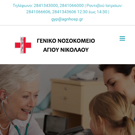
Skip
Τηλέφωνο: 2841343000, 2841066000 | Ραντεβού Ιατρείων:
2841066606, 2841343606 12:30 έως 14:30 |
to
content