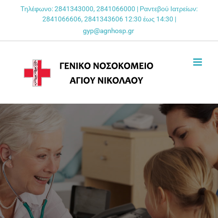
Skip
Τηλέφωνο: 2841343000, 2841066000 | Ραντεβού Ιατρείων:
2841066606, 2841343606 12:30 έως 14:30 |
to
content