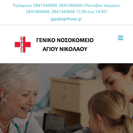
Skip
Τηλέφωνο: 2841343000, 2841066000 | Ραντεβού Ιατρείων:
2841066606, 2841343606 12:30 έως 14:30 |
to
content