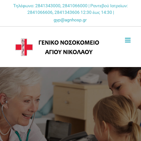
Skip
Τηλέφωνο: 2841343000, 2841066000 | Ραντεβού Ιατρείων:
2841066606, 2841343606 12:30 έως 14:30 |
to
content