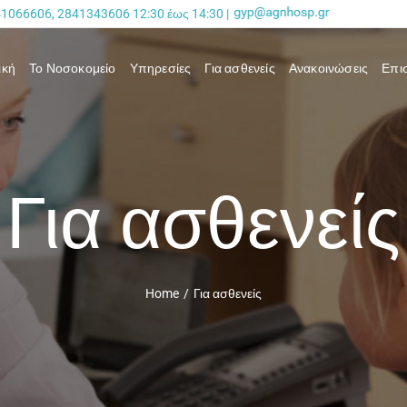
41066606, 2841343606 12:30 έως 14:30 |
ική
Το Νοσοκομείο
Υπηρεσίες
Για ασθενείς
Ανακοινώσεις
Επι
Για ασθενείς
Home
/
Για ασθενείς