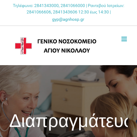
Skip
Τηλέφωνο: 2841343000, 2841066000 | Ραντεβού Ιατρείων:
2841066606, 2841343606 12:30 έως 14:30 |
to
content
Διαπραγμάτευσ