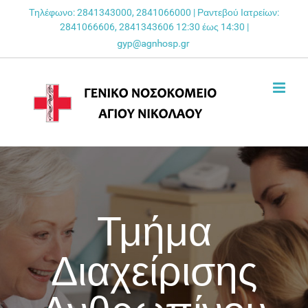
Skip
Τηλέφωνο: 2841343000, 2841066000 | Ραντεβού Ιατρείων:
2841066606, 2841343606 12:30 έως 14:30 |
to
content
Τμήμα
Διαχείρισης