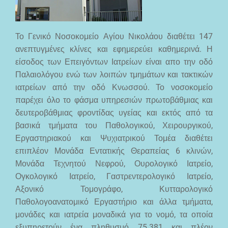
Το Γενικό Νοσοκομείο Αγίου Νικολάου διαθέτει 147
ανεπτυγμένες κλίνες και εφημερεύει καθημερινά. Η
είσοδος των Επειγόντων Ιατρείων είναι απο την οδό
Παλαιολόγου ενώ των λοιπών τμημάτων και τακτικών
ιατρείων από την οδό Κνωσσού. Το νοσοκομείο
παρέχει όλο το φάσμα υπηρεσιών πρωτοβάθμιας και
δευτεροβάθμιας φροντίδας υγείας και εκτός από τα
βασικά τμήματα του Παθολογικού, Χειρουργικού,
Εργαστηριακού και Ψυχιατρικού Τομέα διαθέτει
επιπλέον Μονάδα Εντατικής Θεραπείας 6 κλινών,
Μονάδα Τεχνητού Νεφρού, Ουρολογικό Ιατρείο,
Ογκολογικό Ιατρείο, Γαστρεντερολογικό Ιατρείο,
Αξονικό Τομογράφο, Κυτταρολογικό
Παθολογοανατομικό Εργαστήριο και άλλα τμήματα,
μονάδες και ιατρεία μοναδικά για το νομό, τα οποία
εξυπηρετούν ένα πληθυσμό 75.381 και πλέον