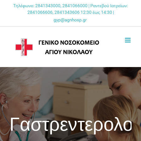
Skip
Τηλέφωνο: 2841343000, 2841066000 | Ραντεβού Ιατρείων:
2841066606, 2841343606 12:30 έως 14:30 |
to
content
Γαστρεντερολογ