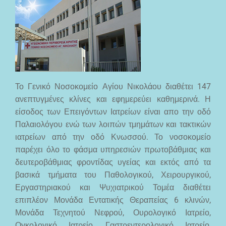
Το Γενικό Νοσοκομείο Αγίου Νικολάου διαθέτει 147
ανεπτυγμένες κλίνες και εφημερεύει καθημερινά. Η
είσοδος των Επειγόντων Ιατρείων είναι απο την οδό
Παλαιολόγου ενώ των λοιπών τμημάτων και τακτικών
ιατρείων από την οδό Κνωσσού. Το νοσοκομείο
παρέχει όλο το φάσμα υπηρεσιών πρωτοβάθμιας και
δευτεροβάθμιας φροντίδας υγείας και εκτός από τα
βασικά τμήματα του Παθολογικού, Χειρουργικού,
Εργαστηριακού και Ψυχιατρικού Τομέα διαθέτει
επιπλέον Μονάδα Εντατικής Θεραπείας 6 κλινών,
Μονάδα Τεχνητού Νεφρού, Ουρολογικό Ιατρείο,
Ογκολογικό Ιατρείο, Γαστρεντερολογικό Ιατρείο,