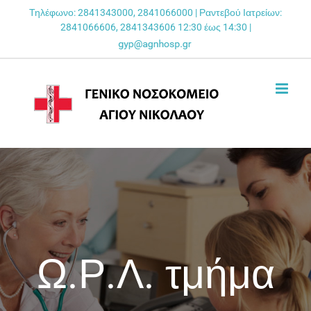
Skip
Τηλέφωνο: 2841343000, 2841066000 | Ραντεβού Ιατρείων:
2841066606, 2841343606 12:30 έως 14:30 |
to
content
Ω.Ρ.Λ. τμήμα